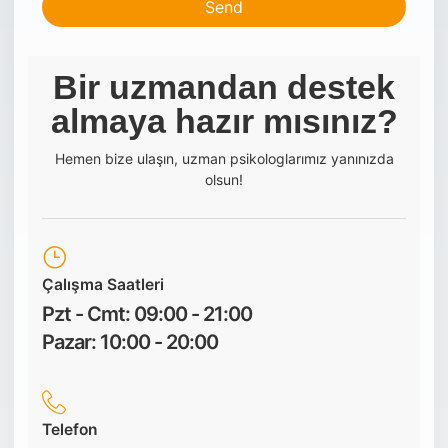
Send
This
field
Bir uzmandan destek
should
almaya hazır mısınız?
be left
blank
Hemen bize ulaşın, uzman psikologlarımız yanınızda
olsun!
Çalışma Saatleri
Pzt - Cmt: 09:00 - 21:00
Pazar: 10:00 - 20:00
Telefon