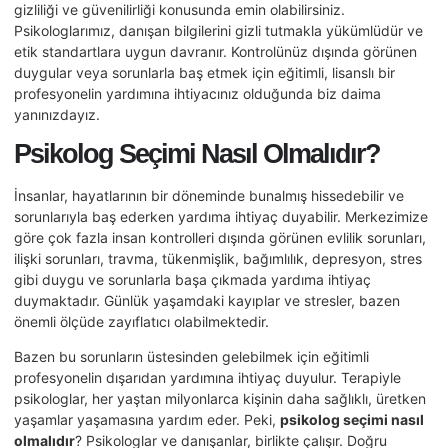
gizliliği ve güvenilirliği konusunda emin olabilirsiniz.
Psikologlarımız, danışan bilgilerini gizli tutmakla yükümlüdür ve
etik standartlara uygun davranır. Kontrolünüz dışında görünen
duygular veya sorunlarla baş etmek için eğitimli, lisanslı bir
profesyonelin yardımına ihtiyacınız olduğunda biz daima
yanınızdayız.
Psikolog Seçimi Nasıl Olmalıdır?
İnsanlar, hayatlarının bir döneminde bunalmış hissedebilir ve
sorunlarıyla baş ederken yardıma ihtiyaç duyabilir. Merkezimize
göre çok fazla insan kontrolleri dışında görünen evlilik sorunları,
ilişki sorunları, travma, tükenmişlik, bağımlılık, depresyon, stres
gibi duygu ve sorunlarla başa çıkmada yardıma ihtiyaç
duymaktadır. Günlük yaşamdaki kayıplar ve stresler, bazen
önemli ölçüde zayıflatıcı olabilmektedir.
Bazen bu sorunların üstesinden gelebilmek için eğitimli
profesyonelin dışarıdan yardımına ihtiyaç duyulur. Terapiyle
psikologlar, her yaştan milyonlarca kişinin daha sağlıklı, üretken
yaşamlar yaşamasına yardım eder. Peki,
psikolog seçimi nasıl
olmalıdır
? Psikologlar ve danışanlar, birlikte çalışır. Doğru