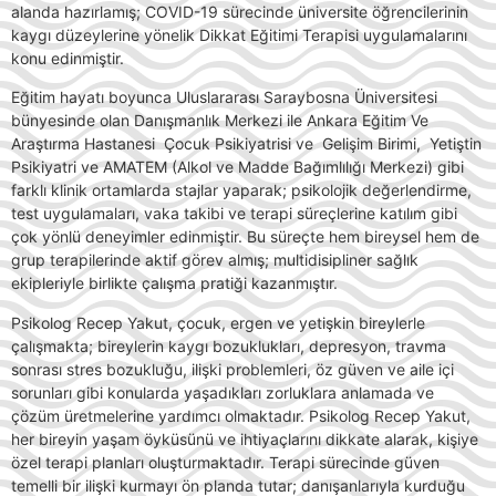
alanda hazırlamış; COVID-19 sürecinde üniversite öğrencilerinin
kaygı düzeylerine yönelik Dikkat Eğitimi Terapisi uygulamalarını
konu edinmiştir.
Eğitim hayatı boyunca Uluslararası Saraybosna Üniversitesi
bünyesinde olan Danışmanlık Merkezi ile Ankara Eğitim Ve
Araştırma Hastanesi Çocuk Psikiyatrisi ve Gelişim Birimi, Yetiştin
Psikiyatri ve AMATEM (Alkol ve Madde Bağımlılığı Merkezi) gibi
farklı klinik ortamlarda stajlar yaparak; psikolojik değerlendirme,
test uygulamaları, vaka takibi ve terapi süreçlerine katılım gibi
çok yönlü deneyimler edinmiştir. Bu süreçte hem bireysel hem de
grup terapilerinde aktif görev almış; multidisipliner sağlık
ekipleriyle birlikte çalışma pratiği kazanmıştır.
Psikolog Recep Yakut, çocuk, ergen ve yetişkin bireylerle
çalışmakta; bireylerin kaygı bozuklukları, depresyon, travma
sonrası stres bozukluğu, ilişki problemleri, öz güven ve aile içi
sorunları gibi konularda yaşadıkları zorluklara anlamada ve
çözüm üretmelerine yardımcı olmaktadır. Psikolog Recep Yakut,
her bireyin yaşam öyküsünü ve ihtiyaçlarını dikkate alarak, kişiye
özel terapi planları oluşturmaktadır. Terapi sürecinde güven
temelli bir ilişki kurmayı ön planda tutar; danışanlarıyla kurduğu