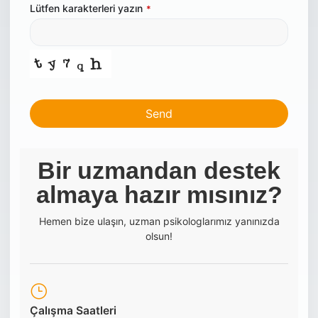
Lütfen karakterleri yazın
*
Send
This
field
Bir uzmandan destek
should
almaya hazır mısınız?
be left
blank
Hemen bize ulaşın, uzman psikologlarımız yanınızda
olsun!
Çalışma Saatleri